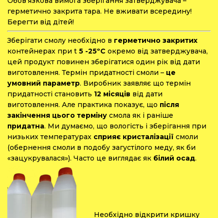
Обов’язкова вимога зберігання затверджувача –
герметично закрита тара. Не вживати всередину!
Берегти від дітей!
Зберігати смолу необхідно в
герметично закритих
контейнерах при t
5 -25ºС
окремо від затверджувача,
цей продукт повинен зберігатися один рік від дати
виготовлення. Термін придатності смоли –
це
умовний параметр
. Виробник заявляє що термін
придатності становить
12 місяців
від дати
виготовлення. Але практика показує, що
після
закінчення цього терміну
смола як і раніше
придатна
. Ми думаємо, що вологість і зберігання при
низьких температурах
сприяє кристалізації
смоли
(обернення смоли в подобу загустілого меду, як би
«зацукрувалася»). Часто це виглядає як
білий осад
.
Необхідно відкрити кришку