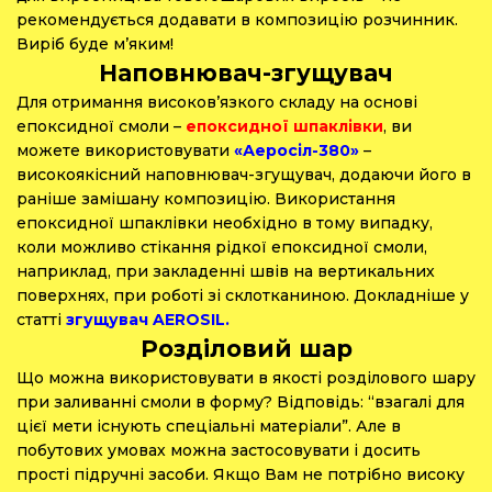
рекомендується додавати в композицію розчинник.
Виріб буде м’яким!
Наповнювач-згущувач
Для отримання високов’язкого складу на основі
епоксидної смоли –
епоксидної шпаклівки
, ви
можете використовувати
«Аеросіл-380»
–
високоякісний наповнювач-згущувач, додаючи його в
раніше замішану композицію. Використання
епоксидної шпаклівки необхідно в тому випадку,
коли можливо стікання рідкої епоксидної смоли,
наприклад, при закладенні швів на вертикальних
поверхнях, при роботі зі склотканиною. Докладніше у
статті
згущувач AEROSIL.
Розділовий шар
Що можна використовувати в якості розділового шару
при заливанні смоли в форму? Відповідь: “взагалі для
цієї мети існують спеціальні матеріали”. Але в
побутових умовах можна застосовувати і досить
прості підручні засоби. Якщо Вам не потрібно високу