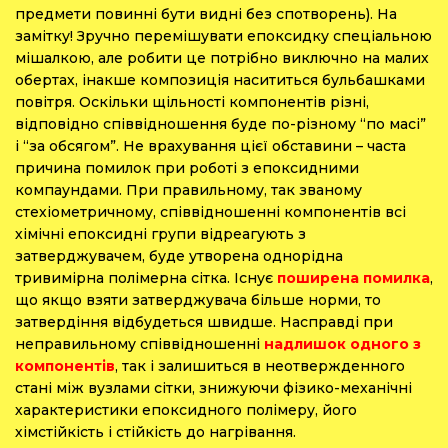
предмети повинні бути видні без спотворень). На
замітку! Зручно перемішувати епоксидку спеціальною
мішалкою, але робити це потрібно виключно на малих
обертах, інакше композиція насититься бульбашками
повітря. Оскільки щільності компонентів різні,
відповідно співвідношення буде по-різному “по масі”
і “за обсягом”. Не врахування цієї обставини – часта
причина помилок при роботі з епоксидними
компаундами. При правильному, так званому
стехіометричному, співвідношенні компонентів всі
хімічні епоксидні групи відреагують з
затверджувачем, буде утворена однорідна
тривимірна полімерна сітка. Існує
поширена помилка
,
що якщо взяти затверджувача більше норми, то
затвердіння відбудеться швидше. Насправді при
неправильному співвідношенні
надлишок одного з
компонентів
, так і залишиться в неотвержденного
стані між вузлами сітки, знижуючи фізико-механічні
характеристики епоксидного полімеру, його
хімстійкість і стійкість до нагрівання.