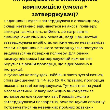
композицією (смола +
затверджувач)?
Надлишок і недолік затверджувача в епоксидному
складі негативно відбивається на якості полімеру:
знижується міцність, стійкість до нагрівання,
сильнодіючих хімічних речовин, воді. При нестачі
затверджувача виріб стає липким через незв’язаність
смоли. Надлишок вільного затверджувача поступово
виділяється на поверхні полімеру. Для різних
компаундів смола і затверджуючий компонент
беруться в різній пропорції, що відображено в
інструкції.
В сучасних компаундах найбільш часто зустрічається
співвідношення 1:2, 1:4, або 1:5. Як правило, пропорція
вказана на тарі затверджувача. Тут маються на увазі
масові частини. Їх вагу необхідно виконувати за
допомогою електронних ваг. Реакція смоли з
затверджувачем незворотна, рекомендуємо спочатку
потренуватися на невеликих пробних зразках –