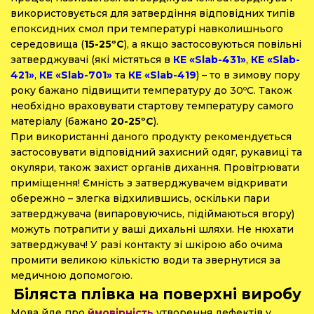
використовується для затвердіння відповідних типів
епоксидних смол при температурі навколишнього
середовища (
15-25ºС
), а якщо застосовуються повільні
затверджувачі (які містяться в
КЕ «Slab-431»
,
КЕ «Slab-
421»
,
КЕ «Slab-701»
та
КЕ «Slab-419
) – то в зимову пору
року бажано підвищити температуру до 30ºС. Також
необхідно враховувати стартову температуру самого
матеріалу (бажано
20-25ºС
).
При використанні даного продукту рекомендується
застосовувати відповідний захисний одяг, рукавиці та
окуляри, також захист органів дихання. Провітрювати
приміщення! Ємність з затверджувачем відкривати
обережно – злегка відхилившись, оскільки пари
затверджувача (випаровуючись, підіймаються вгору)
можуть потрапити у ваші дихальні шляхи. Не нюхати
затверджувач! У разі контакту зі шкірою або очима
промити великою кількістю води та звернутися за
медичною допомогою.
Біляста плівка на поверхні виробу
Мова йде про
ймовірність
утворення дефектів у