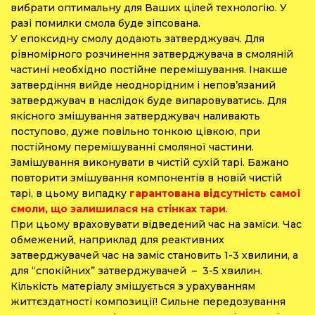
вибрати оптимальну для Ваших цілей технологію. У
разі помилки смола буде зіпсована.
У епоксидну смолу додають затверджувач. Для
рівномірного розчинення затверджувача в смоляній
частині необхідно постійне перемішування. Інакше
затвердіння вийде неоднорідним і непов’язаний
затверджувач в наслідок буде випаровуватись. Для
якісного змішування затверджувач наливають
поступово, дуже повільно тонкою цівкою, при
постійному перемішуванні смоляної частини.
Замішування виконувати в чистій сухій тарі. Бажано
повторити змішування компонентів в новій чистій
тарі, в цьому випадку
гарантована відсутність самої
смоли, що залишилася на стінках тари
.
При цьому враховувати відведений час на заміси. Час
обмежений, наприклад для реактивних
затверджувачей час на заміс становить 1-3 хвилини, а
для “спокійних” затверджувачей – 3-5 хвилин.
Кількість матеріалу змішується з урахуванням
життєздатності композиції! Сильне передозування