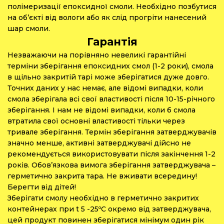
полімеризації епоксидної смоли. Необхідно позбутися
на об’єкті від вологи або як слід прогріти нанесений
шар смоли.
Гарантія
Незважаючи на порівняно невеликі гарантійні
терміни зберігання епоксидних смол (1-2 роки), смола
в щільно закритій тарі може зберігатися дуже довго.
Точних даних у нас немає, але відомі випадки, коли
смола зберігала всі свої властивості після 10-15-річного
зберігання. І нам не відомі випадки, коли б смола
втратила свої основні властивості тільки через
тривале зберігання. Термін зберігання затверджувачів
значно менше, активні затверджувачі дійсно не
рекомендується використовувати після закінчення 1-2
років. Обов’язкова вимога зберігання затверджувача –
герметично закрита тара. Не вживати всередину!
Берегти від дітей!
Зберігати смолу необхідно в герметично закритих
контейнерах при t 5 -25ºС окремо від затверджувача,
цей продукт повинен зберігатися мінімум один рік