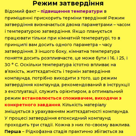
Режим затвердіння
Відомий факт –
підвищення температури
в
приміщенні прискорить терміни твердіння! Режим
затвердіння визначається двома параметрами – часом
і температурою затвердіння. Якщо планується
працювати тільки при кімнатній температурі, то в
принципі вам досить одного параметра – часу
затвердіння. З іншого боку, кімнатна температура
поняття досить розпливчасте, це може бути і 16, і 25, і
30 ° С. Оскільки температура істотно впливає на
в’язкість, життєздатність і термін затвердіння
компаунда, потрібно виходити з того, що режим
затвердіння компаунда, рекомендований в інструкції
з експлуатації, служить орієнтиром, а оптимальний
режим
встановлюється споживачем, виходячи з
конкретного завдання
. Кількість матеріалу
змішується з урахуванням життєздатності компаунда.
У процесі затвердіння епоксидний компаунд
проходить три стадії. Кожна з них по-своєму важлива.
Перша
– Рідкофазна стадія практично збігається за