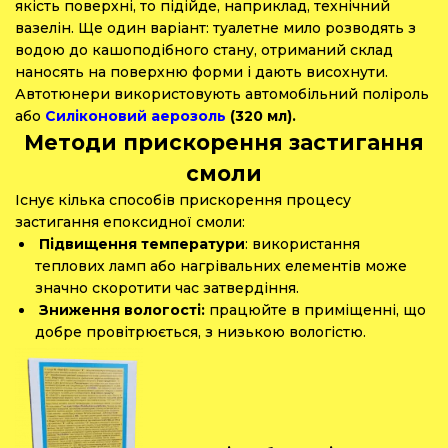
якість поверхні, то підійде, наприклад, технічний
вазелін. Ще один варіант: туалетне мило розводять з
водою до кашоподібного стану, отриманий склад
наносять на поверхню форми і дають висохнути.
Автотюнери використовують автомобільний поліроль
або
Силіконовий аерозоль
(320 мл).
Методи
прискорення застигання
смоли
Існує кілька способів прискорення процесу
застигання епоксидної смоли:
Підвищення температури
: використання
теплових ламп або нагрівальних елементів може
значно скоротити час затвердіння.
Зниження вологості:
працюйте в приміщенні, що
добре провітрюється, з низькою вологістю.