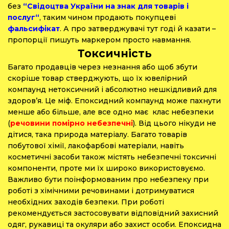
без
“
Свiдоцтва України на знак для товарiв i
послуг
“
, таким чином продають покупцеві
фальсифікат
. А про затверджувачі тут годі й казати –
пропорції пишуть маркером просто навмання.
Токсичність
Багато продавців через незнання або щоб збути
скоріше товар стверджують, що їх ювелірний
компаунд нетоксичний і абсолютно нешкідливий для
здоров’я. Це міф. Епоксидний компаунд може пахнути
менше або більше, але все одно має клас небезпеки
(
речовини помірно небезпечні
). Від цього нікуди не
дітися, така природа матеріалу. Багато товарів
побутової хімії, лакофарбові матеріали, навіть
косметичні засоби також містять небезпечні токсичні
компоненти, проте ми їх широко використовуємо.
Важливо бути поінформованим про небезпеку при
роботі з хімічними речовинами і дотримуватися
необхідних заходів безпеки. При роботі
рекомендується застосовувати відповідний захисний
одяг, рукавиці та окуляри або захист особи. Епоксидна