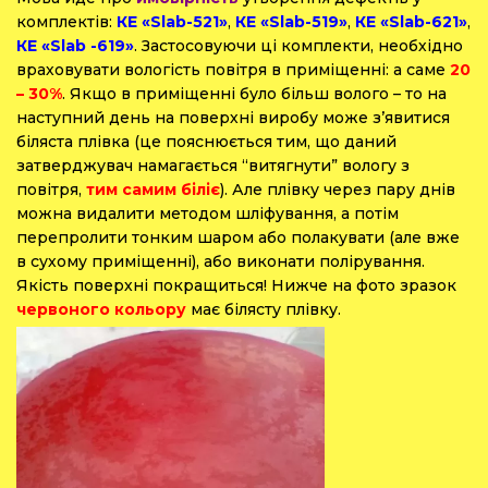
комплектів:
КЕ «Slab-521»
,
КЕ «Slab-519»
,
КЕ «Slab-621»
,
КЕ «Slab -619»
. Застосовуючи ці комплекти, необхідно
враховувати вологість повітря в приміщенні: а саме
20
– 30%
. Якщо в приміщенні було більш волого – то на
наступний день на поверхні виробу може з’явитися
біляста плівка (це пояснюється тим, що даний
затверджувач намагається “витягнути” вологу з
повітря,
тим самим біліє
). Але плівку через пару днів
можна видалити методом шліфування, а потім
перепролити тонким шаром або полакувати (але вже
в сухому приміщенні), або виконати полірування.
Якість поверхні покращиться! Нижче на фото зразок
червоного кольору
має білясту плівку.