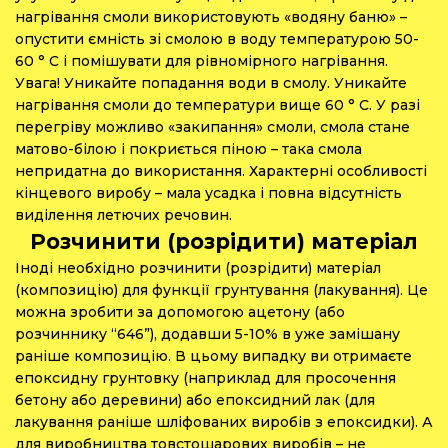
нагрівання смоли використовують «водяну баню» –
опустити ємність зі смолою в воду температурою 50-
60 ° С і помішувати для рівномірного нагрівання.
Увага! Уникайте попадання води в смолу. Уникайте
нагрівання смоли до температури вище 60 ° С. У разі
перегріву можливо «закипання» смоли, смола стане
матово-білою і покриється піною – така смола
непридатна до використання. Характерні особливості
кінцевого виробу – мала усадка і повна відсутність
виділення летючих речовин.
Розчинити (розрідити) матеріал
Іноді необхідно розчинити (розрідити) матеріал
(композицію) для функції грунтування (лакування). Це
можна зробити за допомогою ацетону (або
розчиннику “646”), додавши 5-10% в уже замішану
раніше композицію. В цьому випадку ви отримаєте
епоксидну грунтовку (наприклад для просочення
бетону або деревини) або епоксидний лак (для
лакування раніше шліфованих виробів з епоксидки). А
для виробництва товстошарових виробів – не