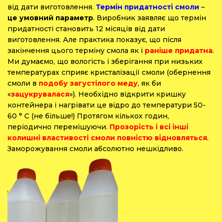
від дати виготовлення.
Термін придатності смоли
–
це умовний параметр
. Виробник заявляє що термін
придатності становить 12 місяців від дати
виготовлення. Але практика показує, що після
закінчення цього терміну смола як і
раніше придатна
.
Ми думаємо, що вологість і зберігання при низьких
температурах сприяє кристалізації смоли (обернення
смоли в
подобу загустілого меду
, як би
«
зацукрувалася
»). Необхідно відкрити кришку
контейнера і нагрівати це відро до температури 50-
60 ° C (не більше!) Протягом кількох годин,
періодично перемішуючи.
Прозорість і всі інші
колишні властивості смоли повністю відновляться
.
Заморожування смоли абсолютно нешкідливо.