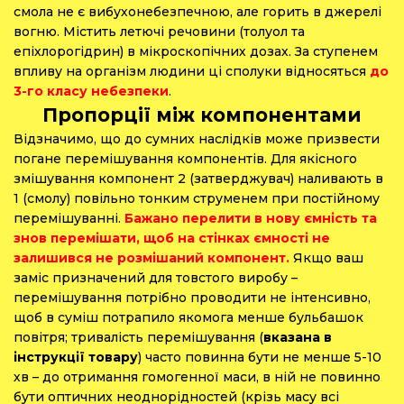
смола не є вибухонебезпечною, але горить в джерелі
вогню. Містить
летючі
речовини (толуол та
епіхлорогідрин) в мікроскопічних дозах. За ступенем
впливу на організм людини ці сполуки відносяться
до
3-го класу небезпеки
.
Пропорції між компонентами
Відзначимо, що до сумних наслідків може призвести
погане перемішування компонентів. Для якісного
змішування компонент 2 (затверджувач) наливають в
1 (смолу) повільно тонким струменем при постійному
перемішуванні.
Бажано перелити в нову ємність та
знов перемішати, щоб на стінках ємності не
залишився не розмішаний компонент.
Якщо ваш
заміс призначений для товстого виробу –
перемішування потрібно проводити не інтенсивно,
щоб в суміш потрапило якомога менше бульбашок
повітря; тривалість перемішування (
вказана в
інструкції товару
) часто повинна бути не менше 5-10
хв – до отримання гомогенної маси, в ній не повинно
бути оптичних неоднорідностей (крізь масу всі