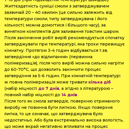
Життєздатність суміші смоли з затверджувачем
зазвичай 20 – 40 хвилин (це сильно залежить від
температури смоли, типу затверджувача і його
кількості; можна домогтися і більшого часу), за
винятком комплектів для заливання товстим шаром.
Після закінчення робіт виріб рекомендується спочатку
затверджувати при температурі, яка трохи перевищує
кімнатну. Протягом 3-4 годин відбувається т.зв.
затвердіння «до відлипання» (первинна
полімеризація), після чого виріб можна сильно нагріти
до 60-70°С, що дозволить закінчити процес
затвердіння за 5-6 годин. При кімнатній температурі
ж повна полімеризація може тривати
кілька діб
(набір міцності
до 7 днів
, а згідно з літературою –
повний набір міцності до
14 днів
.
Після того як смола затвердіє, поверхню отриманого
виробу не повинна бути липкою. Якщо поверхня
липка, то це означає, що затверджувача було
недостатньо. Або була екстремально висока вологість,
що може вкрай негативно впливати на процес