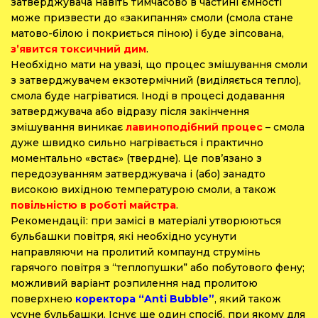
затверджувача навіть тимчасово в частині ємності
може призвести до «закипання» смоли (смола стане
матово-білою і покриється піною) і буде зіпсована,
з’явится токсичний дим
.
Необхідно мати на увазі, що процес змішування смоли
з затверджувачем екзотермічний (виділяється тепло),
смола буде нагріватися. Іноді в процесі додавання
затверджувача або відразу після закінчення
змішування виникає
лавиноподібний процес
– смола
дуже швидко сильно нагрівається і практично
моментально «встає» (твердне). Це пов’язано з
передозуванням затверджувача і (або) занадто
високою вихідною температурою смоли, а також
повільністю в роботі майстра
.
Рекомендації: при замісі в матеріалі утворюються
бульбашки повітря, які необхідно усунути
направляючи на пролитий компаунд струмінь
гарячого повітря з “теплопушки” або побутового фену;
можливий варіант розпилення над пролитою
поверхнею
коректора “Anti Bubble”
, який також
усуне бульбашки. Існує ще один спосіб, при якому для