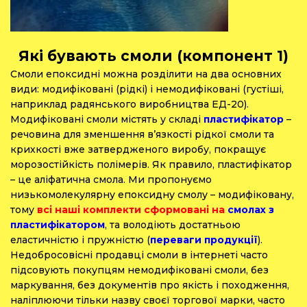
Які бувають смоли (компонент 1)
Смоли епоксидні можна розділити на два основних
види: модифіковані (рідкі) і немодифіковані (густіші,
наприклад радянського виробництва ЕД-20).
Модифіковані смоли містять у складі
пластифікатор
–
речовина для зменшення в’язкості рідкої смоли та
крихкості вже затвердженого виробу, покращує
морозостійкість полімерів. Як правило, пластифікатор
– це аліфатична смола. Ми пропонуємо
низькомолекулярну епоксидну смолу – модифіковану,
тому
всі наші комплекти сформовані на
смолах з
пластифікатором
, та володіють достатньою
еластичністю і пружністю (
переваги продукції
).
Недобросовісні продавці смоли в інтернеті часто
підсовують покупцям немодифіковані смоли, без
маркування, без документів про якість і походження,
наліплюючи тільки назву своєї торгової марки, часто