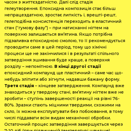
часом з життєздатністю. Далі слід стадія
гелеутворення. Епоксидна композиція стає більш
непрацездатною, зростає липкість і, врешті-решт,
гелеподібна консистенція переходить в еластичний
стан (“гумову фазу”) – при натисканні нігтем на
поверхню залишається вм’ятина. Якщо потрібна
підзаливка епоксидною смолою, то її рекомендується
проводити саме в цей період, тому що хімічні
процеси ще не закінчилися і в результаті спільного
затвердіння зшивання буде краще, а поверхня
розділу – непомітною.
В кінці другої стадії
епоксидний компаунд ще пластичний – саме час що-
небудь зліпити або зігнути, надавши бажану форму.
Третя стадія
– кінцеве затвердження. Компаунд вже
знаходиться у твердому стані, вм’ятину нігтем вже не
зробити – ступінь завершеності реакції на рівні 76-
80%. Зразки стають міцними твердими, схожими на
скло, їх можна експлуатувати без побоювання, в тому
числі піддавати всім видам механічної обробки.
Остаточний процес затвердіння завершується через
7-10 діб (при підвищеній температурі швидше).