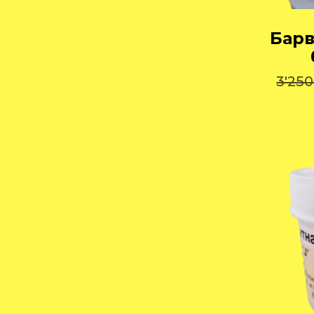
Барв
3'25