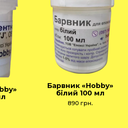
Барвник «Hobby»
bby»
білий 100 мл
мл
890
грн.