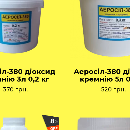
іл-380 діоксид
Аеросіл-380 д
нію 3л 0,2 кг
кремнію 5л 0
370
грн.
520
грн.
8
%
OFF