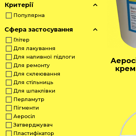
Критерії
Популярна
Сфера застосування
Глітер
Для лакування
Для наливної підлоги
Аерос
Для ремонту
кремн
Для склеювання
Для стільниць
Для шпаклівки
Перламутр
Пігменти
Аеросіл
Затверджувач
Пластифікатор