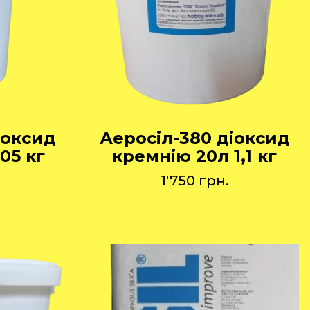
іоксид
Аеросіл-380 діоксид
05 кг
кремнію 20л 1,1 кг
1'750
грн.