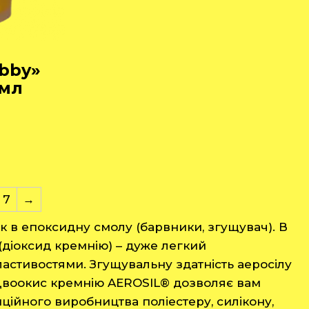
bby»
 мл
7
→
к в епоксидну смолу (барвники, згущувач). В
(діоксид кремнію) – дуже легкий
стивостями. Згущувальну здатність аеросілу
 Двоокис кремнію AEROSIL® дозволяє вам
ійного виробництва поліестеру, силікону,