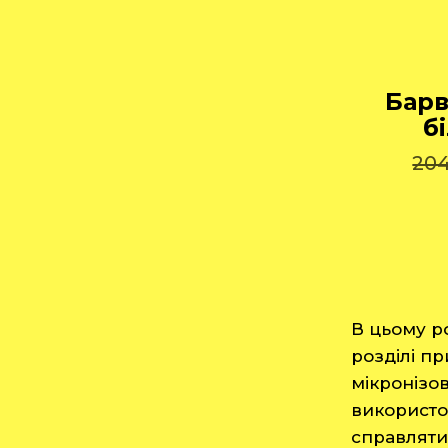
Барв
б
20
В цьому р
розділі п
мікронізо
використо
справляти