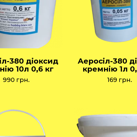
іл-380 діоксид
Аеросіл-380 д
ію 10л 0,6 кг
кремнію 1л 0,
990
грн.
169
грн.