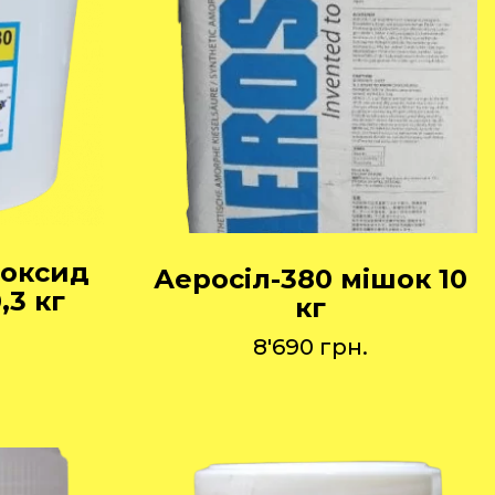
іоксид
Аеросіл-380 мішок 10
,3 кг
кг
8'690
грн.