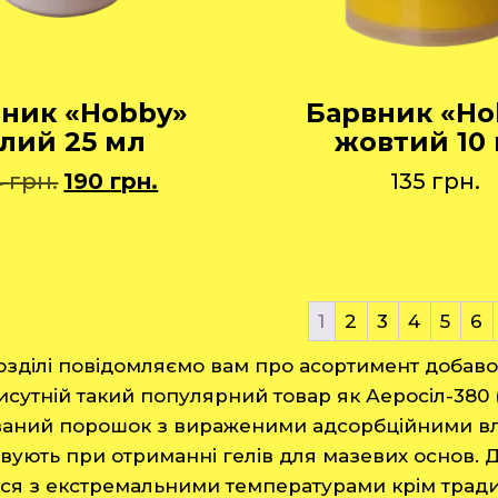
ник «Hobby»
Барвник «Ho
ілий 25 мл
жовтий 10
Оригінальна
Поточна
4
грн.
190
грн.
135
грн.
ціна:
ціна:
204 грн..
190 грн..
1
2
3
4
5
6
озділі повідомляємо вам про асортимент добаво
рисутній такий популярний товар як Аеросіл-380 
ваний порошок з вираженими адсорбційними вла
вують при отриманні гелів для мазевих основ.
ся з екстремальними температурами крім традиц