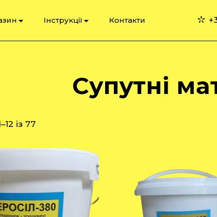
+3
азин
Інструкції
Контакти
Супутні ма
–12 із 77