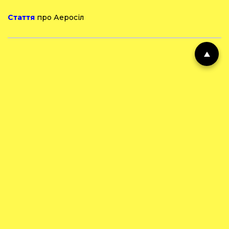
Стаття
про Аеросіл
Супутні товари
Коректор “Anti
Барвник «Hobby»
Bubble” для
зелений 25 мл
епоксидної смоли
248
грн.
272
грн.