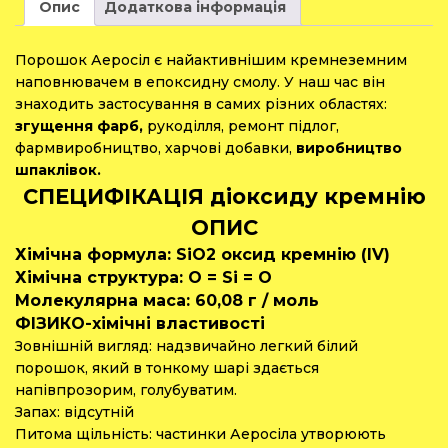
Опис
Додаткова інформація
Порошок Аеросіл є найактивнішим кремнеземним
наповнювачем в епоксидну смолу. У наш час він
знаходить застосування в самих різних областях:
згущення фарб,
рукоділля, ремонт підлог,
фармвиробництво, харчові добавки,
виробництво
шпаклівок.
СПЕЦИФІКАЦІЯ діоксиду кремнію
ОПИС
Хімічна формула: SiО2 оксид кремнію (IV)
Хімічна структура: О = Si = О
Молекулярна маса: 60,08 г / моль
ФІЗИКО-хімічні властивості
Зовнішній вигляд: надзвичайно легкий білий
порошок, який в тонкому шарі здається
напівпрозорим, голубуватим.
Запах: відсутній
Питома щільність: частинки Аеросіла утворюють