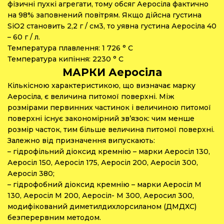
фізичні пухкі агрегати, тому обсяг Аеросіла фактично
на 98% заповнений повітрям. Якщо дійсна густина
SiO2 становить 2,2 г / см3, то уявна густина Аеросіла 40
– 60 г / л.
Температура плавлення: 1 726 ° С
Температура кипіння: 2230 ° С
МАРКИ Аеросіла
Кількісною характеристикою, що визначає марку
Аеросіла, є величина питомої поверхні. Між
розмірами первинних частинок i величиною питомої
поверхні існує закономірний зв’язок: чим менше
розмір часток, тим більше величина питомої поверхні.
Залежно від призначення випускають:
– гідрофільний діоксид кремнію – марки Аеросіл 130,
Аеросіл 150, Аеросіл 175, Аеросіл 200, Аеросіл 300,
Аеросіл 380;
– гідрофобний діоксид кремнію – марки Аеросіл М
130, Аеросіл М 200, Аеросіл- М 300, Аеросил 300,
модифікований диметилдихлорсиланом (ДМДХС)
безперервним методом.