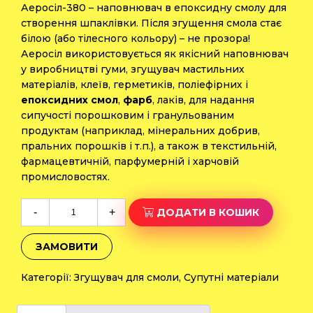
Аеросіл-380 – наповнювач в епоксидну смолу для
створення шпаклівки. Після згущення смола стає
білою (або тілесного кольору) – не прозора!
Аеросіл використовується як якісний наповнювач
у виробництві гуми, згущувач мастильних
матеріалів, клеїв, герметиків, поліефірних і
епоксидних смол
,
фарб
, лаків, для надання
сипучості порошковим і гранульованим
продуктам (наприклад, мінеральних добрив,
пральних порошків і т.п.), а також в текстильній,
фармацевтичній, парфумерній і харчовій
промисловостях.
Аеросіл-380
-
+
ДОДАТИ В КОШИК
діоксид
кремнію
ЗАМОВИТИ
5л
0,3
Категорії:
Згущувач для смоли
,
Супутні матеріали
кг
кількість