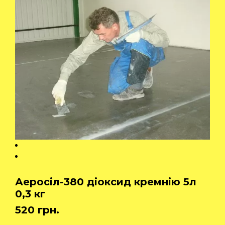
Аеросіл-380 діоксид кремнію 5л
0,3 кг
520
грн.