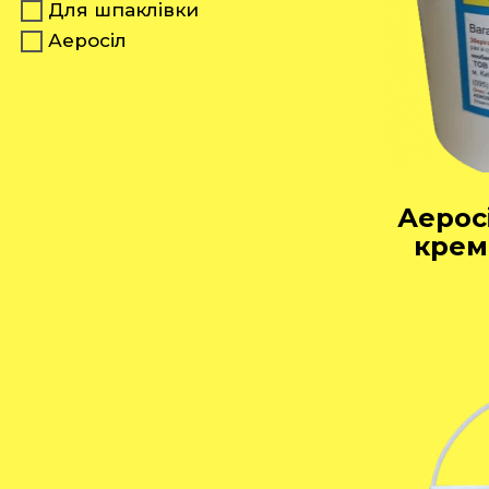
Для шпаклівки
Аеросіл
Аерос
кремн