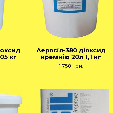
іоксид
Аеросіл-380 діоксид
05 кг
кремнію 20л 1,1 кг
1'750
грн.