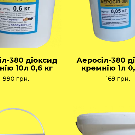
іл-380 діоксид
Аеросіл-380 д
ію 10л 0,6 кг
кремнію 1л 0,
990
грн.
169
грн.