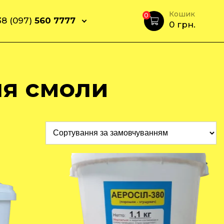
Кошик
0
8 (097)
560 7777
0
грн.
ля смоли