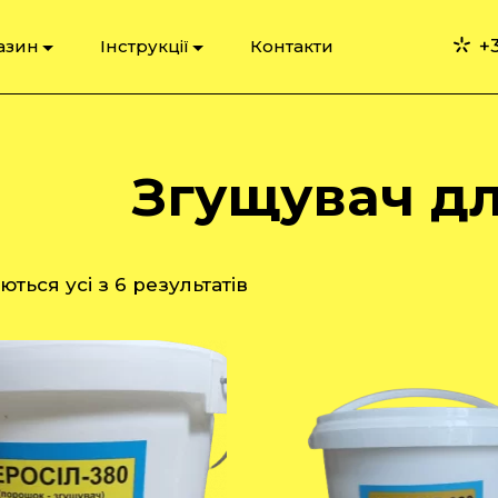
+3
азин
Інструкції
Контакти
Згущувач д
ться усі з 6 результатів