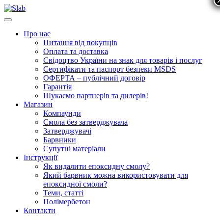
Про нас
Питання від покупців
Оплата та доставка
Свiдоцтво України на знак для товарiв i послуг
Сертифікати та паспорт безпеки MSDS
ОФЕРТА – публічний договір
Гарантія
Шукаємо партнерів та дилерів!
Магазин
Компаунди
Смола без затверджувача
Затверджувачі
Барвники
Супутні матеріали
Інструкції
Як видалити епоксидну смолу?
Який барвник можна використовувати для
епоксидної смоли?
Теми, статті
Полімербетон
Контакти