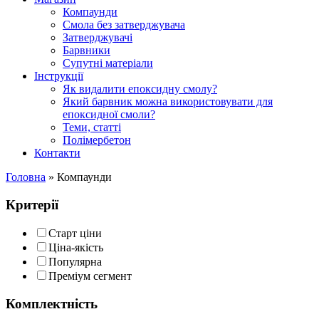
Компаунди
Смола без затверджувача
Затверджувачі
Барвники
Супутні матеріали
Інструкції
Як видалити епоксидну смолу?
Який барвник можна використовувати для
епоксидної смоли?
Теми, статті
Полімербетон
Контакти
Головна
»
Компаунди
Критерії
Старт ціни
Ціна-якість
Популярна
Преміум сегмент
Комплектність