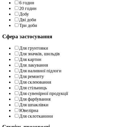
6 годин
20 годин
Добу
Дві доби
Три доби
Сфера застосування
Для грунтовки
Для значків, шильдів
Для картин
Для лакування
Для наливної підлоги
Для ремонту
Для склеювання
Для стільниць
Для сувенірної продукції
Для фарбування
Для шпаклівки
Ювелірна
Для склотканини
Ступінь прозорості