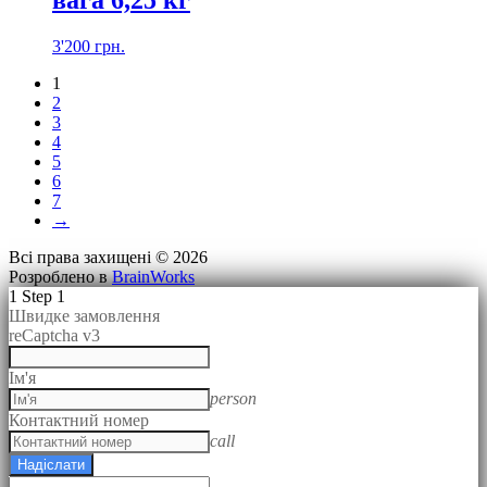
вага 6,25 кг
3'200
грн.
1
2
3
4
5
6
7
→
Всі права захищені © 2026
Розроблено в
BrainWorks
1
Step 1
Швидке замовлення
reCaptcha v3
Ім'я
person
Контактний номер
call
Надіслати