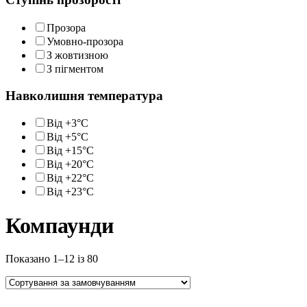
Прозора
Умовно-прозора
З жовтизною
З пігментом
Навколишня температура
Від +3°C
Від +5°С
Від +15°С
Від +20°С
Від +22°С
Від +23°С
Компаунди
Показано 1–12 із 80