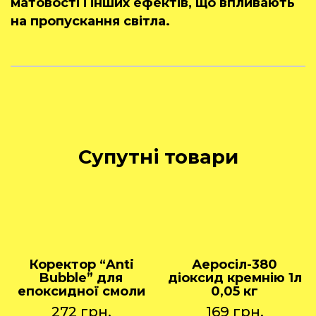
матовості і інших ефектів, що впливають
на пропускання світла.
Супутні товари
Коректор “Anti
Аеросіл-380
Bubble” для
діоксид кремнію 1л
епоксидної смоли
0,05 кг
272
грн.
169
грн.