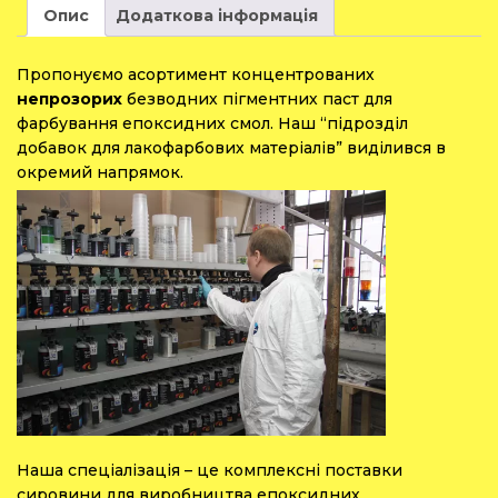
Опис
Додаткова інформація
Пропонуємо асортимент концентрованих
непрозорих
безводних пігментних паст для
фарбування епоксидних смол. Наш “підрозділ
добавок для лакофарбових матеріалів” виділився в
окремий напрямок.
Наша спеціалізація – це комплексні поставки
сировини для виробництва епоксидних,