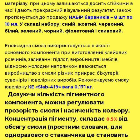
матеріалу, при цьому залишаються досить стійкими в
часі і дають прекрасний візуальний результат. Також
пропонується до продажу
НАБІР барвників – 8 шт по
10 мл.
У складі набору: синій, жовтий, червоний,
білий, зелений, чорний, фіолетовий і сливовий.
Епоксидна смола використовується в якості
основного компонента при виготовленні клейових
розчинів, заливанні підлог, виробництві меблів.
Відносно молодим напрямком вважається
виробництво з смоли різних прикрас, біжутерії,
сувенірів і ювелірних виробів. Рекомендуємо смолу
ювелірну
КЕ «Slab-419» вага 0,171 кг.
Дозуючи кількість пігментного
компонента, можна регулювати
прозорість смоли і насиченість кольору.
Концентрація пігменту, складає
від
0,5%
обсягу смоли (простими словами, для
одноразового стаканчика це становить