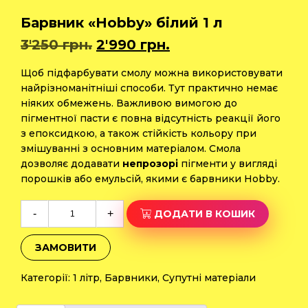
Барвник «Hobby» білий 1 л
Оригінальна
Поточна
3'250
грн.
2'990
грн.
ціна:
ціна:
3'250 грн..
2'990 грн..
Щоб підфарбувати смолу можна використовувати
найрізноманітніші способи. Тут практично немає
ніяких обмежень. Важливою вимогою до
пігментної пасти є повна відсутність реакції його
з епоксидкою, а також стійкість кольору при
змішуванні з основним матеріалом. Смола
дозволяє додавати
непрозорі
пігменти у вигляді
порошків або емульсій, якими є барвники Hobby.
Барвник
-
+
ДОДАТИ В КОШИК
«Hobby»
білий
ЗАМОВИТИ
1
л
Категорії:
1 літр
,
Барвники
,
Супутні матеріали
кількість