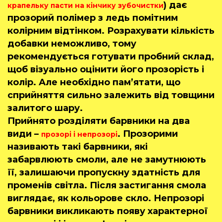
) дає
крапельку пасти на кінчику зубочистки
прозорий полімер з ледь помітним
колірним відтінком. Розрахувати кількість
добавки неможливо, тому
рекомендується готувати пробний склад,
щоб візуально оцінити його прозорість і
колір. Але необхідно пам’ятати, що
сприйняття сильно залежить від товщини
залитого шару.
Прийнято розділяти барвники на два
види –
. Прозорими
прозорі і непрозорі
називають такі барвники, які
забарвлюють смоли, але не замутнюють
її, залишаючи пропускну здатність для
променів світла. Після застигання смола
виглядає, як кольорове скло. Непрозорі
барвники викликають появу характерної