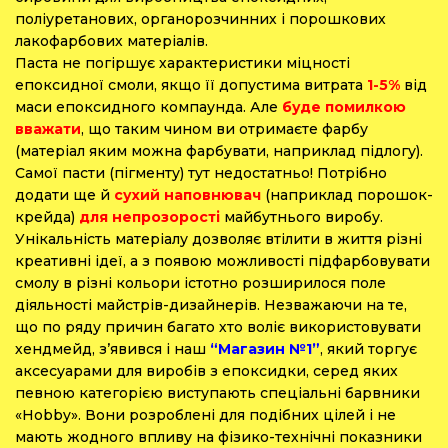
поліуретанових, органорозчинних і порошкових
лакофарбових матеріалів.
Паста не погіршує характеристики міцності
епоксидної смоли, якщо її допустима витрата
1-5%
від
маси епоксидного компаунда. Але
буде помилкою
вважати
, що таким чином ви отримаєте фарбу
(матеріал яким можна фарбувати, наприклад підлогу).
Самої пасти (пігменту) тут недостатньо! Потрібно
додати ще й
сухий наповнювач
(наприклад порошок-
крейда)
для непрозорості
майбутнього виробу.
Унікальність матеріалу дозволяє втілити в життя різні
креативні ідеї, а з появою можливості підфарбовувати
смолу в різні кольори істотно розширилося поле
діяльності майстрів-дизайнерів. Незважаючи на те,
що по ряду причин багато хто воліє використовувати
хендмейд, з’явився і наш
“Магазин №1”
, який торгує
аксесуарами для виробів з епоксидки, серед яких
певною категорією виступають спеціальні барвники
«Hobby».
Вони розроблені для подібних цілей і не
мають жодного впливу на фізико-технічні показники