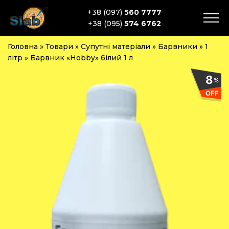
+38 (097)
560 7777
+38 (095)
574 6762
Головна
»
Товари
»
Супутні матеріали
»
Барвники
»
1
літр
»
Барвник «Hobby» білий 1 л
8
%
OFF