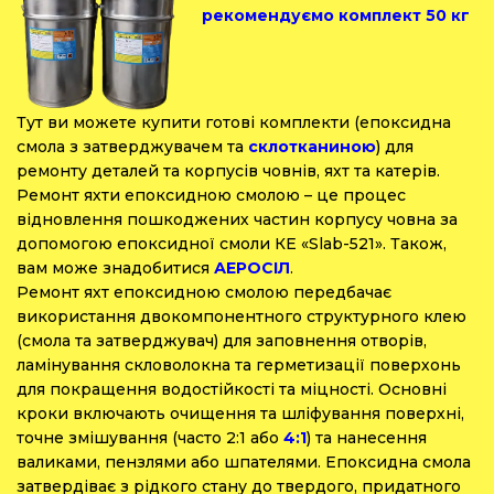
рекомендуємо комплект 50 кг
Тут ви можете купити готові комплекти (епоксидна
смола з затверджувачем та
склотканиною
) для
ремонту деталей та корпусів човнів, яхт та катерів.
Ремонт яхти епоксидною смолою – це процес
відновлення пошкоджених частин корпусу човна за
допомогою епоксидної смоли КЕ «Slab-521». Також,
вам може знадобитися
АЕРОСІЛ
.
Ремонт яхт епоксидною смолою передбачає
використання двокомпонентного структурного клею
(смола та затверджувач) для заповнення отворів,
ламінування скловолокна та герметизації поверхонь
для покращення водостійкості та міцності. Основні
кроки включають очищення та шліфування поверхні,
точне змішування (часто 2:1 або
4:1
) та нанесення
валиками, пензлями або шпателями. Епоксидна смола
затвердіває з рідкого стану до твердого, придатного