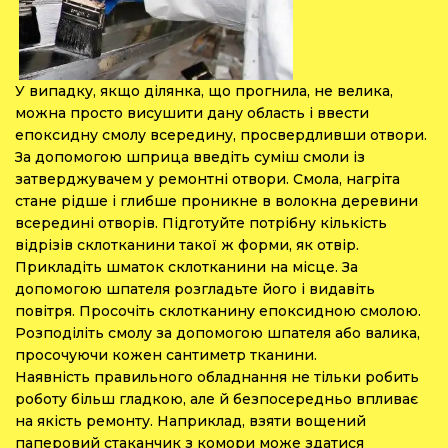
У випадку, якщо ділянка, що прогнила, не велика,
можна просто висушити дану область і ввести
епоксидну смолу всередину, просвердливши отвори.
За допомогою шприца введіть суміш смоли із
затверджувачем у ремонтні отвори. Смола, нагріта
стане рідше і глибше проникне в волокна деревини
всередині отворів. Підготуйте потрібну кількість
відрізів склотканини такої ж форми, як отвір.
Прикладіть шматок склотканини на місце. За
допомогою шпателя розгладьте його і видавіть
повітря. Просочіть склотканину епоксидною смолою.
Розподіліть смолу за допомогою шпателя або валика,
просочуючи кожен сантиметр тканини.
Наявність правильного обладнання не тільки робить
роботу більш гладкою, але й безпосередньо впливає
на якість ремонту. Наприклад, взяти вощений
паперовий стаканчик з комори може здатися