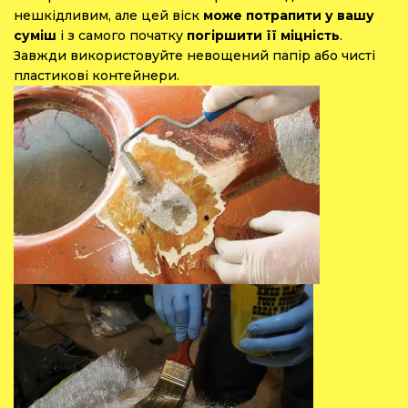
нешкідливим, але цей віск
може потрапити у вашу
суміш
і з самого початку
погіршити її міцність
.
Завжди використовуйте невощений папір або чисті
пластикові контейнери.