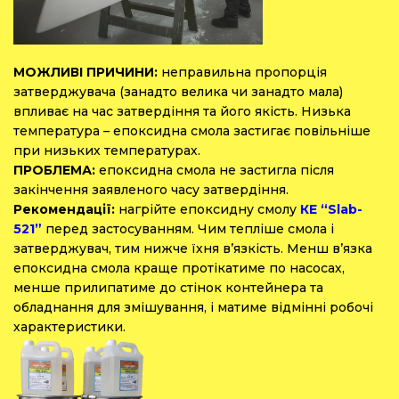
МОЖЛИВІ ПРИЧИНИ:
неправильна пропорція
затверджувача (занадто велика чи занадто мала)
впливає на час затвердіння та його якість. Низька
температура – ​​епоксидна смола застигає повільніше
при низьких температурах.
ПРОБЛЕМА:
епоксидна смола не застигла після
закінчення заявленого часу затвердіння.
Рекомендації:
нагрійте епоксидну смолу
КЕ “Slab-
521”
перед застосуванням. Чим тепліше смола і
затверджувач, тим нижче їхня в’язкість. Менш в’язка
епоксидна смола краще протікатиме по насосах,
менше прилипатиме до стінок контейнера та
обладнання для змішування, і матиме відмінні робочі
характеристики.