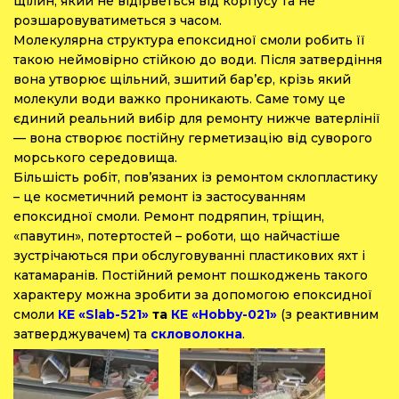
щілин, який не відірветься від корпусу та не
розшаровуватиметься з часом.
Молекулярна структура епоксидної смоли робить її
такою неймовірно стійкою до води. Після затвердіння
вона утворює щільний, зшитий бар’єр, крізь який
молекули води важко проникають. Саме тому це
єдиний реальний вибір для ремонту нижче ватерлінії
— вона створює постійну герметизацію від суворого
морського середовища.
Більшість робіт, пов’язаних із ремонтом склопластику
– це косметичний ремонт із застосуванням
епоксидної смоли. Ремонт подряпин, тріщин,
«павутин», потертостей – роботи, що найчастіше
зустрічаються при обслуговуванні пластикових яхт і
катамаранів. Постійний ремонт пошкоджень такого
характеру можна зробити за допомогою епоксидної
смоли
КЕ «Slab-521»
та
КЕ «Hobby-021»
(з реактивним
затверджувачем) та
скловолокна
.