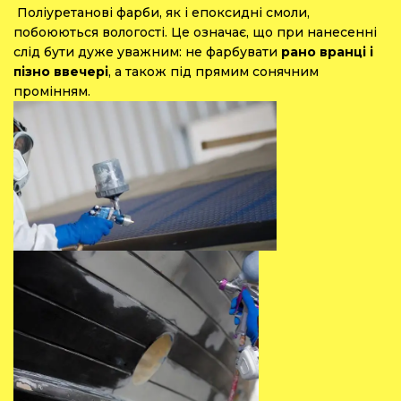
Поліуретанові фарби, як і епоксидні смоли,
побоюються вологості. Це означає, що при нанесенні
слід бути дуже уважним: не фарбувати
рано вранці і
пізно ввечері
, а також під прямим сонячним
промінням.