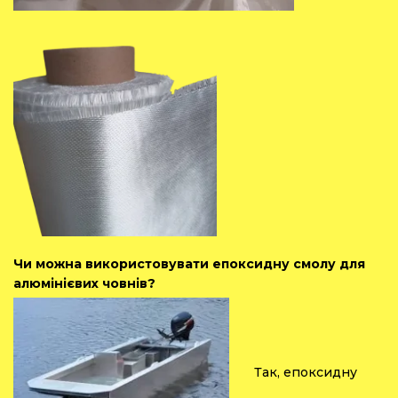
Чи можна використовувати епоксидну смолу для
алюмінієвих човнів?
Так, епоксидну