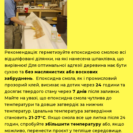
Рекомендація: герметизуйте епоксидною смолою всі
відшліфовані ділянки, на які нанесена шпаклівка, що
вирівнює!
Для оптимальної адгезії деревина має бути
сухою та
без маслянистих або воскових
забруднень
. Епоксидна смола, як і промисловий
прозорий клей, висихає на дотик через
24
години та
досягає твердого стану через
7 днів
після заливки.
Майте на увазі, що епоксидна смола чутлива до
температури та довше затвердіє за нижчих
температур. Ідеальна температура затвердіння
становить
21-27°C
. Якщо смола все ще липка після 24
годин, спробуйте
збільшити температуру
або, якщо
можливо, перенести проєкт у тепліше середовище.