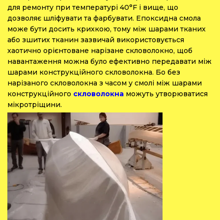
для ремонту при температурі 40°F і вище, що
дозволяє шліфувати та фарбувати. Епоксидна смола
може бути досить крихкою, тому між шарами тканих
або зшитих тканин зазвичай використовується
хаотично орієнтоване нарізане скловолокно, щоб
навантаження можна було ефективно передавати між
шарами конструкційного скловолокна. Бо без
нарізаного скловолокна з часом у смолі між шарами
конструкційного
скловолокна
можуть утворюватися
мікротріщини.