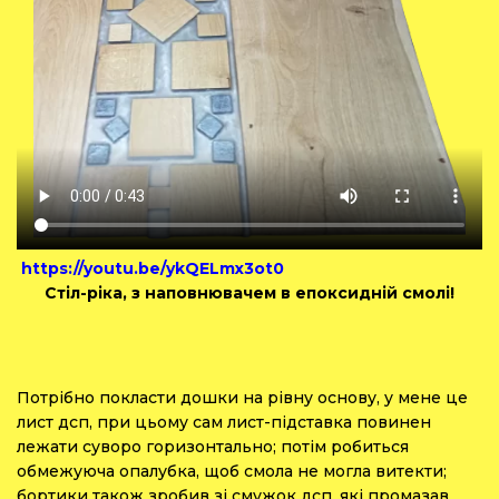
https://youtu.be/ykQELmx3ot0
Стіл-ріка, з наповнювачем в епоксидній смолі!
Потрібно покласти дошки на рівну основу, у мене це
лист дсп, при цьому сам лист-підставка повинен
лежати суворо горизонтально; потім робиться
обмежуюча опалубка, щоб смола не могла витекти;
бортики також зробив зі смужок дсп, які промазав