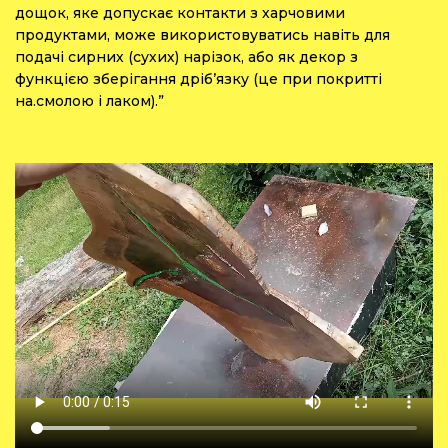
дощок, яке допускає контакти з харчовими
продуктами, може використовуватись навіть для
подачі сирних (сухих) нарізок, або як декор з
функцією зберігання дріб’язку (це при покритті
на.смолою і лаком).”