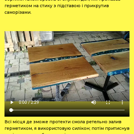
герметиком на стику з підставою і прикрутив
саморізами.
Всі місця де зможе протекти смола ретельно залив
герметиком, я використовую силікон; потім притиснув