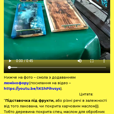
Нижче на фото – смола з додаванням
люмінофору
(посилання на відео –
https://youtu.be/tKShPihvsys
)
.
Цитата:
“
Підставочка під фрукти,
або різні речі в залежності
від того лакована, чи покрита харчовим маслом))).
Тобто деревина покрита спец маслом для обробних