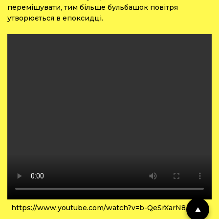
перемішувати, тим більше бульбашок повітря
утворюється в епоксидці.
https://www.youtube.com/watch?v=b-QeSrXarN8