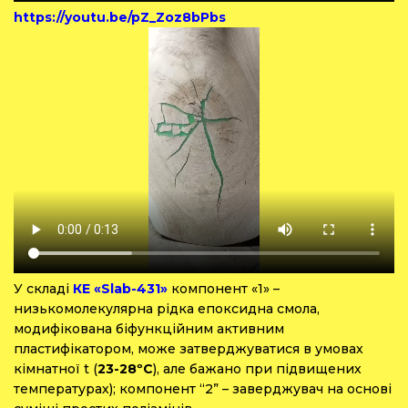
https://youtu.be/pZ_Zoz8bPbs
У складі
КЕ «Slab-431»
компонент «1» –
низькомолекулярна рідка епоксидна смола,
модифікована біфункційним активним
пластифікатором, може затверджуватися в умовах
кімнатної t (
23-28ºС
), але бажано при підвищених
температурах); компонент “2” – заверджувач на основі