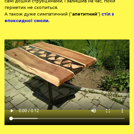
самі дошки струбцинами, і залишив на час, поки
герметик не схопиться.
А також дуже симпатичний (“
апетитний
“)
стіл з
епоксидної смоли.