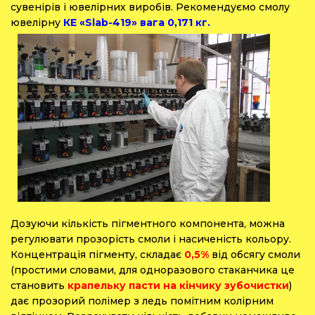
сувенірів і ювелірних виробів. Рекомендуємо смолу
ювелірну
КЕ «Slab-419» вага 0,171 кг.
Дозуючи кількість пігментного компонента, можна
регулювати прозорість смоли і насиченість кольору.
Концентрація пігменту, складає
0,5%
від обсягу смоли
(простими словами, для одноразового стаканчика це
становить
крапельку пасти на кінчику зубочистки
)
дає прозорий полімер з ледь помітним колірним