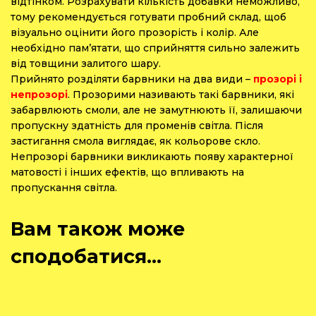
відтінком. Розрахувати кількість добавки неможливо,
тому рекомендується готувати пробний склад, щоб
візуально оцінити його прозорість і колір. Але
необхідно пам’ятати, що сприйняття сильно залежить
від товщини залитого шару.
Прийнято розділяти барвники на два види –
прозорі і
непрозорі
. Прозорими називають такі барвники, які
забарвлюють смоли, але не замутнюють її, залишаючи
пропускну здатність для променів світла. Після
застигання смола виглядає, як кольорове скло.
Непрозорі барвники викликають появу характерної
матовості і інших ефектів, що впливають на
пропускання світла.
Вам також може
сподобатися…