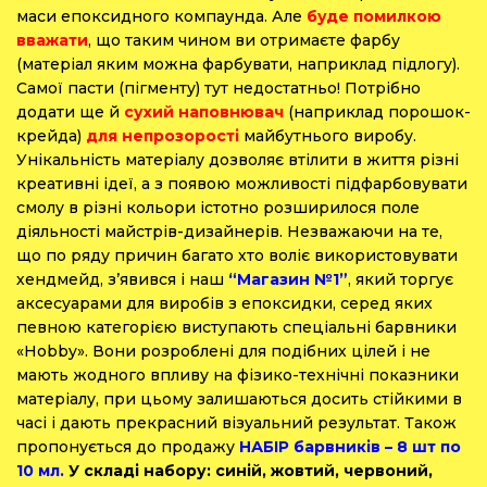
маси епоксидного компаунда. Але
буде помилкою
вважати
, що таким чином ви отримаєте фарбу
(матеріал яким можна фарбувати, наприклад підлогу).
Самої пасти (пігменту) тут недостатньо! Потрібно
додати ще й
сухий наповнювач
(наприклад порошок-
крейда)
для непрозорості
майбутнього виробу.
Унікальність матеріалу дозволяє втілити в життя різні
креативні ідеї, а з появою можливості підфарбовувати
смолу в різні кольори істотно розширилося поле
діяльності майстрів-дизайнерів. Незважаючи на те,
що по ряду причин багато хто воліє використовувати
хендмейд, з’явився і наш
“Магазин №1”
, який торгує
аксесуарами для виробів з епоксидки, серед яких
певною категорією виступають спеціальні барвники
«Hobby».
Вони розроблені для подібних цілей і не
мають жодного впливу на фізико-технічні показники
матеріалу, при цьому залишаються досить стійкими в
часі і дають прекрасний візуальний результат. Також
пропонується до продажу
НАБІР барвників – 8 шт по
10 мл.
У складі набору: синій, жовтий, червоний,