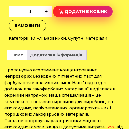
Барвник
-
+
ДОДАТИ В КОШИК
«Hobby»
зелений
ЗАМОВИТИ
10
мл
Категорії:
10 мл
,
Барвники
,
Супутні матеріали
кількість
Опис
Додаткова інформація
Пропонуємо асортимент концентрованих
непрозорих
безводних пігментних паст для
фарбування епоксидних смол. Наш “підрозділ
добавок для лакофарбових матеріалів” виділився в
окремий напрямок. Наша спеціалізація – це
комплексні поставки сировини для виробництва
епоксидних, поліуретанових, органорозчинних і
порошкових лакофарбових матеріалів.
Паста не погіршує характеристики міцності
епоксидної смоли, якщо її допустима витрата
1-5%
від