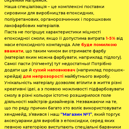
окремий напрямок.
Наша спеціалізація – це комплексні поставки
сировини для виробництва епоксидних,
поліуретанових, органорозчинних і порошкових
лакофарбових матеріалів.
Паста не погіршує характеристики міцності
епоксидної смоли, якщо її допустима витрата
1-5%
від
маси епоксидного компаунда. Але
буде помилкою
вважати
, що таким чином ви отримаєте фарбу
(матеріал яким можна фарбувати, наприклад підлогу).
Самої пасти (пігменту) тут недостатньо! Потрібно
додати ще й
сухий наповнювач
(наприклад порошок-
крейда)
для непрозорості
майбутнього виробу.
Унікальність матеріалу дозволяє втілити в життя різні
креативні ідеї, а з появою можливості підфарбовувати
смолу в різні кольори істотно розширилося поле
діяльності майстрів-дизайнерів. Незважаючи на те,
що по ряду причин багато хто воліє використовувати
хендмейд, з’явився і наш
“Магазин №1”
, який торгує
аксесуарами для виробів з епоксидки, серед яких
певною категорією виступають спеціальні барвники