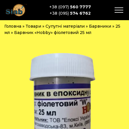
+38 (097)
560 7777
+38 (095)
574 6762
Головна
»
Товари
»
Супутні матеріали
»
Барвники
»
25
мл
»
Барвник «Hobby» фіолетовий 25 мл