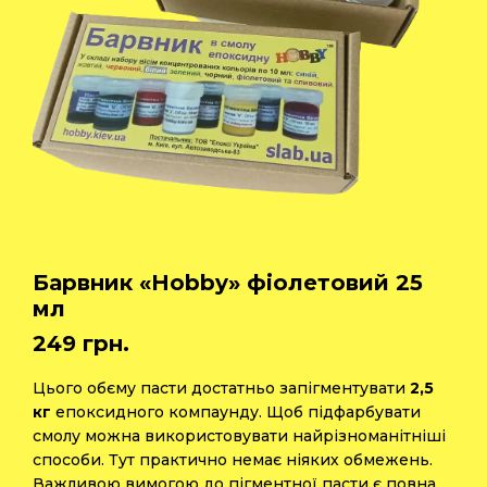
Барвник «Hobby» фіолетовий 25
мл
249
грн.
Цього обєму пасти достатньо запігментувати
2,5
кг
епоксидного компаунду. Щоб підфарбувати
смолу можна використовувати найрізноманітніші
способи. Тут практично немає ніяких обмежень.
Важливою вимогою до пігментної пасти є повна