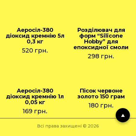
Аеросіл-380
Розділювач для
діоксид кремнію 5л
форм “Silicone
0,3 кг
Hobby” для
епоксидної смоли
520
грн.
298
грн.
Аеросіл-380
Пісок червоне
діоксид кремнію 1л
золото 150 грам
0,05 кг
180
грн.
169
грн.
Всі права захищені © 2026
Розроблено в
BrainWorks