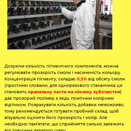
Дозуючи кількість пігментного компонента, можна
регулювати прозорість смоли і насиченість кольору.
Концентрація пігменту, складає
0,5%
від обсягу смоли
(простими словами, для одноразового стаканчика це
становить
крапельку пасти на кінчику зубочистки
)
дає прозорий полімер з ледь помітним колірним
відтінком. Розрахувати кількість добавки неможливо,
тому рекомендується готувати пробний склад, щоб
візуально оцінити його прозорість і колір. Але
необхідно пам’ятати, що сприйняття сильно залежить
від товщини залитого шару.