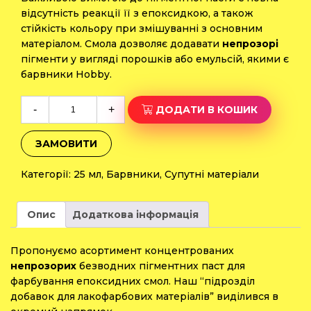
відсутність реакції її з епоксидкою, а також
стійкість кольору при змішуванні з основним
матеріалом. Смола дозволяє додавати
непрозорі
пігменти у вигляді порошків або емульсій, якими є
барвники Hobby.
Барвник
-
+
ДОДАТИ В КОШИК
«Hobby»
фіолетовий
ЗАМОВИТИ
25
мл
Категорії:
25 мл
,
Барвники
,
Супутні матеріали
кількість
Опис
Додаткова інформація
Пропонуємо асортимент концентрованих
непрозорих
безводних пігментних паст для
фарбування епоксидних смол. Наш “підрозділ
добавок для лакофарбових матеріалів” виділився в