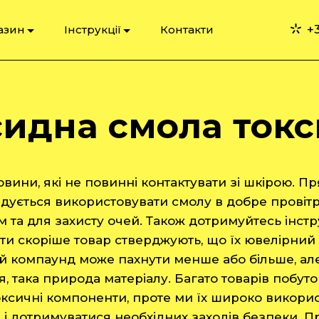
+3
азин
Інструкції
Контакти
идна смола ток
вини, які не повинні контактувати зі шкірою. П
ндується використовувати смолу в добре провіт
та для захисту очей. Також дотримуйтесь інстру
ти скоріше товар стверджують, що їх ювелірний
й компаунд може пахнути менше або більше, але
ся, така природа матеріалу. Багато товарів побутов
токсичні компоненти, проте ми їх широко викор
 і дотримуватися необхідних заходів безпеки. П