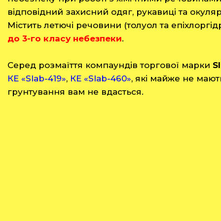
відповідний захисний одяг, рукавиці та окуля
Містить
летючі
речовини (толуол та епіхлоргід
до 3-го класу небезпеки
.
Серед розмаїття компаундів торгової марки
S
КЕ «Slab-419»
,
КЕ «Slab-460»
, які майже не мают
грунтування вам не вдасться.