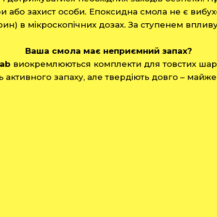
ри або захист особи. Епоксидна смола не є вибу
рин) в мікроскопічних дозах. За ступенем вплив
Ваша смола має неприємний запах?
lab
виокремлюються комплекти для товстих шар
ь активного запаху, але твердіють довго – майже