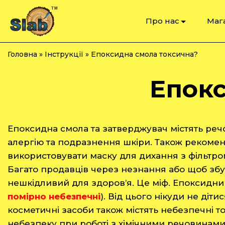
Про нас
Маг
Головна
»
Інструкції
»
Епоксидна смола токсична?
Епокс
Епоксидна смола та затверджувач містять речо
алергію та подразнення шкіри. Також рекоме
використовувати маску для дихання з фільтром 
Багато продавців через незнання або щоб збу
нешкідливий для здоров’я. Це міф. Епоксидни
помірно небезпечні
). Від цього нікуди не діти
косметичні засоби також містять небезпечні 
небезпеку при роботі з хімічними речовинами