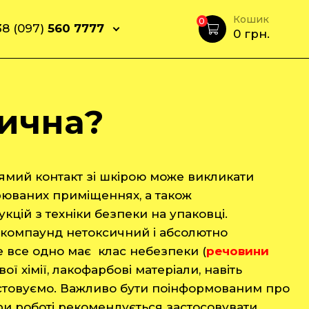
Кошик
0
8 (097)
560 7777
0
грн.
сична?
рямий контакт зі шкірою може викликати
рюваних приміщеннях, а також
кцій з техніки безпеки на упаковці.
 компаунд нетоксичний і абсолютно
 все одно має клас небезпеки (
речовини
ої хімії, лакофарбові матеріали, навіть
истовуємо. Важливо бути поінформованим про
ри роботі рекомендується застосовувати