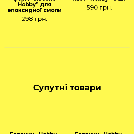
Hobby” для
590
грн.
епоксидної смоли
298
грн.
Супутні товари