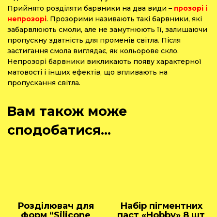
Прийнято розділяти барвники на два види –
прозорі і
непрозорі
. Прозорими називають такі барвники, які
забарвлюють смоли, але не замутнюють її, залишаючи
пропускну здатність для променів світла. Після
застигання смола виглядає, як кольорове скло.
Непрозорі барвники викликають появу характерної
матовості і інших ефектів, що впливають на
пропускання світла.
Вам також може
сподобатися…
Розділювач для
Набір пігментних
форм “Silicone
паст «Hobby» 8 шт