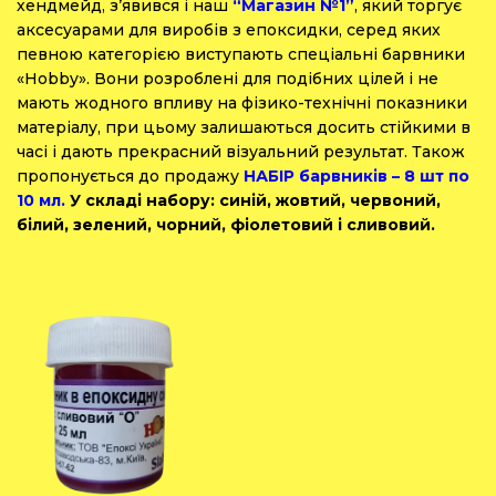
хендмейд, з’явився і наш
“Магазин №1”
, який торгує
аксесуарами для виробів з епоксидки, серед яких
певною категорією виступають спеціальні барвники
«Hobby».
Вони розроблені для подібних цілей і не
мають жодного впливу на фізико-технічні показники
матеріалу, при цьому залишаються досить стійкими в
часі і дають прекрасний візуальний результат. Також
пропонується до продажу
НАБІР барвників – 8 шт по
10 мл.
У складі набору: синій, жовтий, червоний,
білий, зелений, чорний, фіолетовий і сливовий.