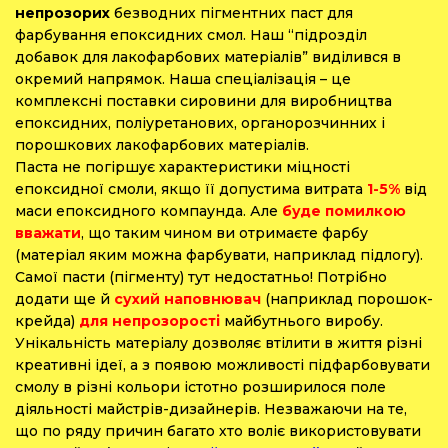
непрозорих
безводних пігментних паст для
фарбування епоксидних смол. Наш “підрозділ
добавок для лакофарбових матеріалів” виділився в
окремий напрямок. Наша спеціалізація – це
комплексні поставки сировини для виробництва
епоксидних, поліуретанових, органорозчинних і
порошкових лакофарбових матеріалів.
Паста не погіршує характеристики міцності
епоксидної смоли, якщо її допустима витрата
1-5%
від
маси епоксидного компаунда. Але
буде помилкою
вважати
, що таким чином ви отримаєте фарбу
(матеріал яким можна фарбувати, наприклад підлогу).
Самої пасти (пігменту) тут недостатньо! Потрібно
додати ще й
сухий наповнювач
(наприклад порошок-
крейда)
для непрозорості
майбутнього виробу.
Унікальність матеріалу дозволяє втілити в життя різні
креативні ідеї, а з появою можливості підфарбовувати
смолу в різні кольори істотно розширилося поле
діяльності майстрів-дизайнерів. Незважаючи на те,
що по ряду причин багато хто воліє використовувати