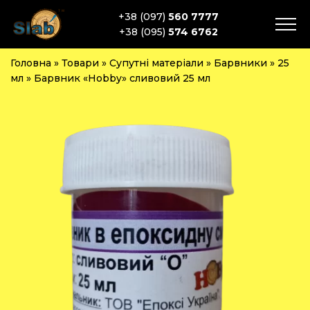
+38 (097)
560 7777
+38 (095)
574 6762
Головна
»
Товари
»
Супутні матеріали
»
Барвники
»
25
мл
»
Барвник «Hobby» сливовий 25 мл