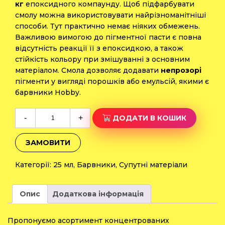
кг
епоксидного компаунду. Щоб підфарбувати
смолу можна використовувати найрізноманітніші
способи. Тут практично немає ніяких обмежень.
Важливою вимогою до пігментної пасти є повна
відсутність реакції її з епоксидкою, а також
стійкість кольору при змішуванні з основним
матеріалом. Смола дозволяє додавати
непрозорі
пігменти у вигляді порошків або емульсій, якими є
барвники Hobby.
Барвник
-
+
ДОДАТИ В КОШИК
«Hobby»
сливовий
ЗАМОВИТИ
25
мл
Категорії:
25 мл
,
Барвники
,
Супутні матеріали
кількість
Опис
Додаткова інформація
Пропонуємо асортимент концентрованих