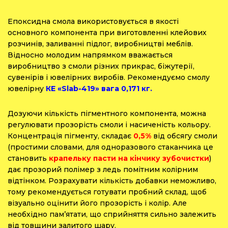
Епоксидна смола використовується в якості
основного компонента при виготовленні клейових
розчинів, заливанні підлог, виробництві меблів.
Відносно молодим напрямком вважається
виробництво з смоли різних прикрас, біжутерії,
сувенірів і ювелірних виробів. Рекомендуємо смолу
ювелірну
КЕ «Slab-419» вага 0,171 кг.
Дозуючи кількість пігментного компонента, можна
регулювати прозорість смоли і насиченість кольору.
Концентрація пігменту, складає
0,5%
від обсягу смоли
(простими словами, для одноразового стаканчика це
становить
крапельку пасти на кінчику зубочистки
)
дає прозорий полімер з ледь помітним колірним
відтінком. Розрахувати кількість добавки неможливо,
тому рекомендується готувати пробний склад, щоб
візуально оцінити його прозорість і колір. Але
необхідно пам’ятати, що сприйняття сильно залежить
від товщини залитого шару.